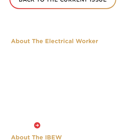
About The Electrical Worker
The Electrical Worker was the name of the first
official publication of the National Brotherhood of
Electrical Workers in 1893 (the NBEW became the
IBEW in 1899 with the expansion of the union into
Canada). The name and format of the publication
have changed over the years. This newspaper is
the official publication of the IBEW and seeks to
capture the courage and spirit that motivated the
founders of the Brotherhood and continue to
inspire the union’s members today. The masthead
of this newspaper is an adaptation of that of the
first edition in 1893.
Learn More
About The IBEW