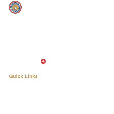
The IBEW represents approximately
901,000 active members and retirees who
work in a wide variety of fields, including
utilities, construction, telecommunications,
broadcasting, manufacturing, railroads and
government. The IBEW has members in
both the United States and Canada and
stands out among the American unions in
the AFL-CIO because it is among the largest
and has members in so many skilled
occupations.
Learn More
Quick Links
Archive
IBEW.org
About