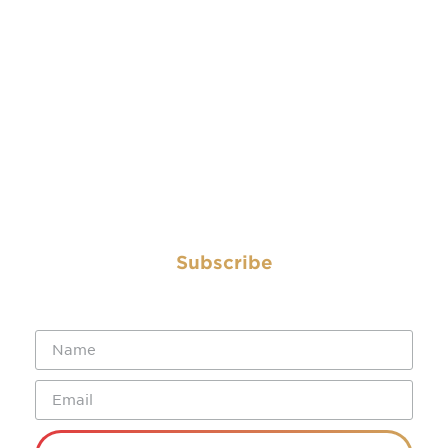
Contact
Archive
IBEW.org
About
Contact
Subscribe
Subscribe to have the Electrical Worker delivered
straight to your inbox.