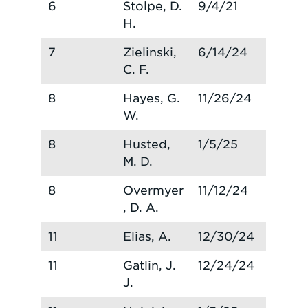
6
Stolpe, D.
9/4/21
H.
7
Zielinski,
6/14/24
C. F.
8
Hayes, G.
11/26/24
W.
8
Husted,
1/5/25
M. D.
8
Overmyer
11/12/24
, D. A.
11
Elias, A.
12/30/24
11
Gatlin, J.
12/24/24
J.