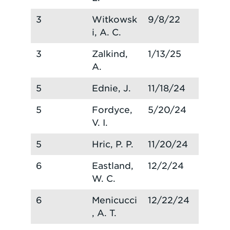
3
Witkowsk
9/8/22
i, A. C.
3
Zalkind,
1/13/25
A.
5
Ednie, J.
11/18/24
5
Fordyce,
5/20/24
V. I.
5
Hric, P. P.
11/20/24
6
Eastland,
12/2/24
W. C.
6
Menicucci
12/22/24
, A. T.