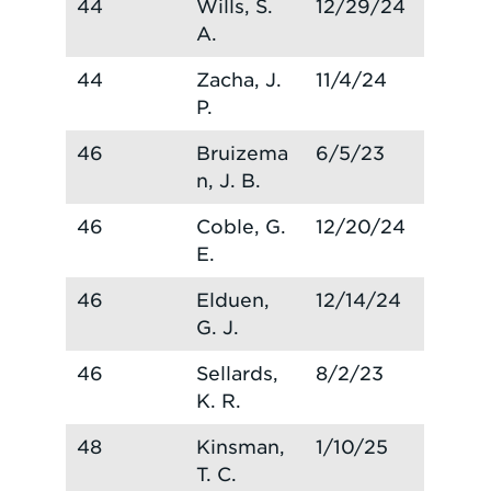
44
Wills, S.
12/29/24
A.
44
Zacha, J.
11/4/24
P.
46
Bruizema
6/5/23
n, J. B.
46
Coble, G.
12/20/24
E.
46
Elduen,
12/14/24
G. J.
46
Sellards,
8/2/23
K. R.
48
Kinsman,
1/10/25
T. C.