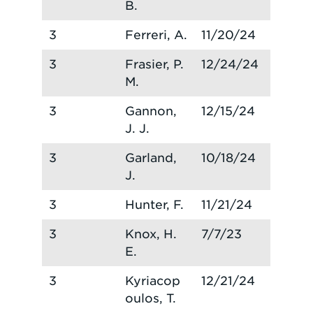
B.
3
Ferreri, A.
11/20/24
3
Frasier, P.
12/24/24
M.
3
Gannon,
12/15/24
J. J.
3
Garland,
10/18/24
J.
3
Hunter, F.
11/21/24
3
Knox, H.
7/7/23
E.
3
Kyriacop
12/21/24
oulos, T.