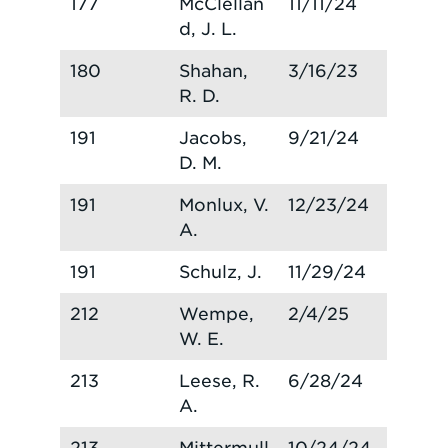
177
McClellan
11/11/24
d, J. L.
180
Shahan,
3/16/23
R. D.
191
Jacobs,
9/21/24
D. M.
191
Monlux, V.
12/23/24
A.
191
Schulz, J.
11/29/24
212
Wempe,
2/4/25
W. E.
213
Leese, R.
6/28/24
A.