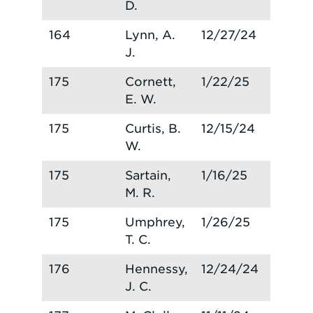
D.
164
Lynn, A.
12/27/24
J.
175
Cornett,
1/22/25
E. W.
175
Curtis, B.
12/15/24
W.
175
Sartain,
1/16/25
M. R.
175
Umphrey,
1/26/25
T. C.
176
Hennessy,
12/24/24
J. C.