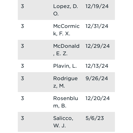
3
Lopez, D.
12/19/24
O.
3
McCormic
12/31/24
k, F. X.
3
McDonald
12/29/24
, E. Z.
3
Plavin, L.
12/13/24
3
Rodrigue
9/26/24
z, M.
3
Rosenblu
12/20/24
m, B.
3
Salicco,
5/6/23
W. J.