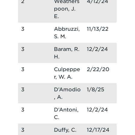
2
Weathers
4/12/24
poon, J.
E.
3
Abbruzzi,
11/13/22
S. M.
3
Baram, R.
12/2/24
H.
3
Culpeppe
2/22/20
r, W. A.
3
D’Amodio
1/8/25
, A.
3
D’Antoni,
12/2/24
C.
3
Duffy, C.
12/17/24