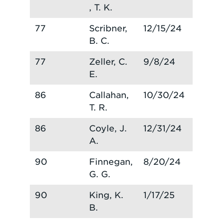
, T. K.
77
Scribner,
12/15/24
B. C.
77
Zeller, C.
9/8/24
E.
86
Callahan,
10/30/24
T. R.
86
Coyle, J.
12/31/24
A.
90
Finnegan,
8/20/24
G. G.
90
King, K.
1/17/25
B.